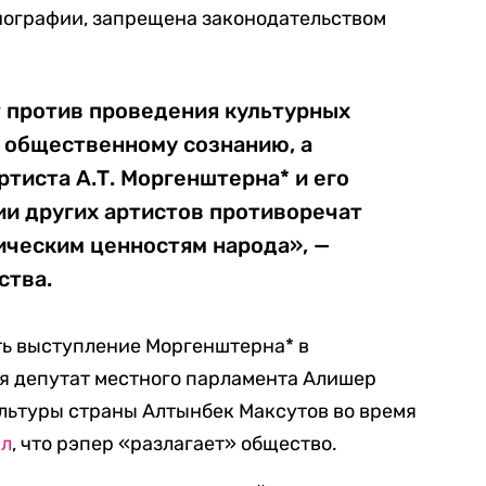
нографии, запрещена законодательством
 против проведения культурных
 общественному сознанию, а
ртиста А.Т. Моргенштерна* и его
ии других артистов противоречат
ическим ценностям народа», —
ства.
ть выступление Моргенштерна* в
я депутат местного парламента Алишер
культуры страны Алтынбек Максутов во время
ил
, что рэпер «разлагает» общество.