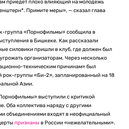
 нам приедет плохо влияющий на молодежь
ргенштерн*. Примите меры», — сказал глава
ок-группа «Порнофильмы» сообщила в
выступления в Бишкеке. Как рассказали
ные силовики пришли в клуб, где должен был
и угрожать организаторам. Через несколько
зационно-техническим причинам» был
й рок-группы «Би-2», запланированный на 18
ральной Азии.
«Порнофильмы» выступили с критикой
е. Оба коллектива наряду с другими
ми объединениями входят в неофициальный
нцерты
признаны
в России «нежелательными».