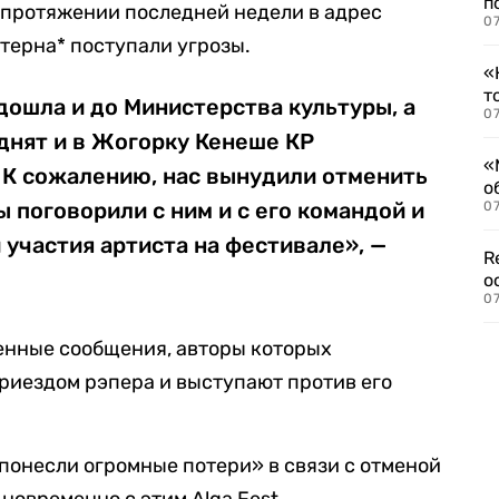
п
а протяжении последней недели в адрес
07
терна* поступали угрозы.
«
т
дошла и до Министерства культуры, а
07
днят и в Жогорку Кенеше КР
«
). К сожалению, нас вынудили отменить
о
 поговорили с ним и с его командой и
07
 участия артиста на фестивале», —
R
о
07
енные сообщения, авторы которых
иездом рэпера и выступают против его
понесли огромные потери» в связи с отменой