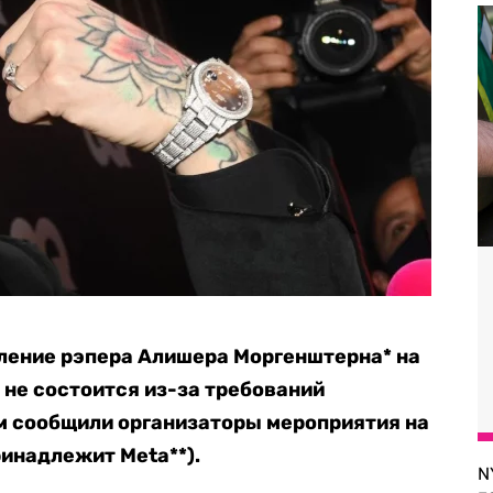
ление рэпера Алишера Моргенштерна* на
 не состоится из-за требований
м сообщили организаторы мероприятия на
ринадлежит Meta**).
N