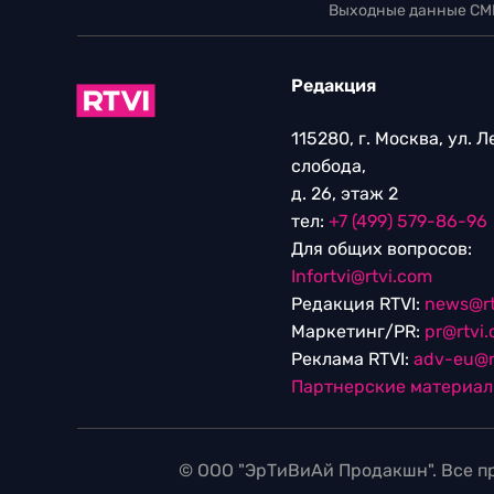
Выходные данные СМ
Редакция
115280, г. Москва, ул. 
слобода,
д. 26, этаж 2
тел:
+7 (499) 579-86-96
Для общих вопросов:
Infortvi@rtvi.com
Редакция RTVI:
news@rt
Маркетинг/PR:
pr@rtvi
Реклама RTVI:
adv-eu@r
Партнерские материа
© ООО "ЭрТиВиАй Продакшн". Все пр