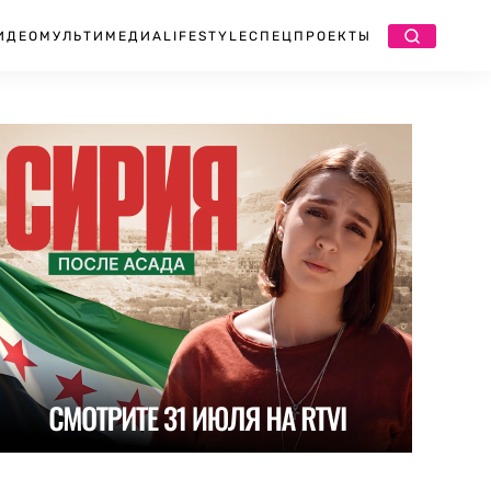
ИДЕО
МУЛЬТИМЕДИА
LIFESTYLE
СПЕЦПРОЕКТЫ