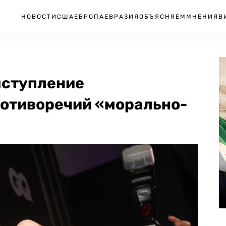
НОВОСТИ
США
ЕВРОПА
ЕВРАЗИЯ
ОБЪЯСНЯЕМ
МНЕНИЯ
В
ыступление
ротиворечий «морально-