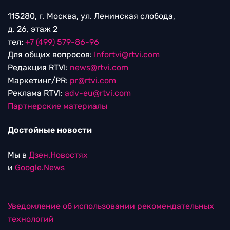
115280, г. Москва, ул. Ленинская слобода,
д. 26, этаж 2
тел:
+7 (499) 579-86-96
Для общих вопросов:
Infortvi@rtvi.com
Редакция RTVI:
news@rtvi.com
Маркетинг/PR:
pr@rtvi.com
Реклама RTVI:
adv-eu@rtvi.com
Партнерские материалы
Достойные новости
Мы в
Дзен.Новостях
и
Google.News
Уведомление об использовании рекомендательных
технологий