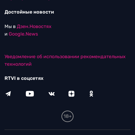
Достойные новости
Мы в
Дзен.Новостях
и
Google.News
Уведомление об использовании рекомендательных
технологий
RTVI в соцсетях
18+