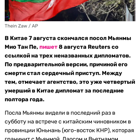
Thein Zaw / AP
В Китае 7 августа скончался посол Мьянмы
Мио Тан Пе,
пишет
8 августа Reuters со
ссылкой на трех неназванных дипломатов.
По предварительной версии, причиной его
смерти стал сердечный приступ. Между
тем, отмечает агентство, это уже четвертый
умерший в Китае дипломат за последние
полтора года.
Посла Мьянмы видели в последний раз в
субботу на встрече с китайским чиновником в
провинции Юньнань (юго-восток КНР), которая
граничит с Мьянмой, Лаосом и Вьетнамом.