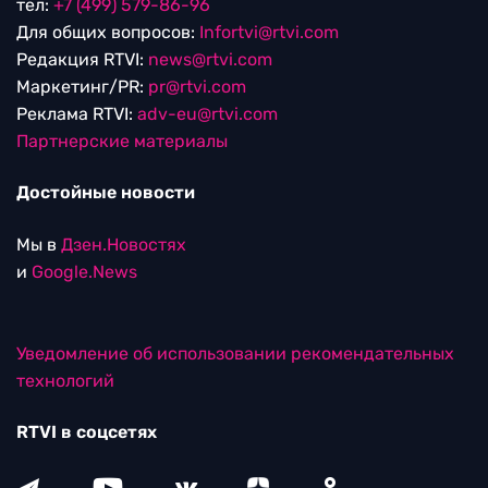
тел:
+7 (499) 579-86-96
Для общих вопросов:
Infortvi@rtvi.com
Редакция RTVI:
news@rtvi.com
Маркетинг/PR:
pr@rtvi.com
Реклама RTVI:
adv-eu@rtvi.com
Партнерские материалы
Достойные новости
Мы в
Дзен.Новостях
и
Google.News
Уведомление об использовании рекомендательных
технологий
RTVI в соцсетях