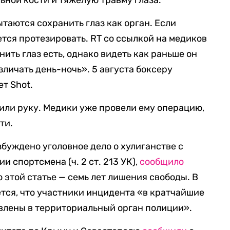
ьной кости и тяжелую травму глаза.
таются сохранить глаз как орган. Если
дется протезировать. RT со ссылкой на медиков
нить глаз есть, однако видеть как раньше он
зличать день-ночь». 5 августа боксеру
т Shot.
или руку. Медики уже провели ему операцию,
ти.
збуждено уголовное дело о хулиганстве с
 спортсмена (ч. 2 ст. 213 УК),
сообщило
 этой статье — семь лет лишения свободы. В
тся, что участники инцидента «в кратчайшие
влены в территориальный орган полиции».