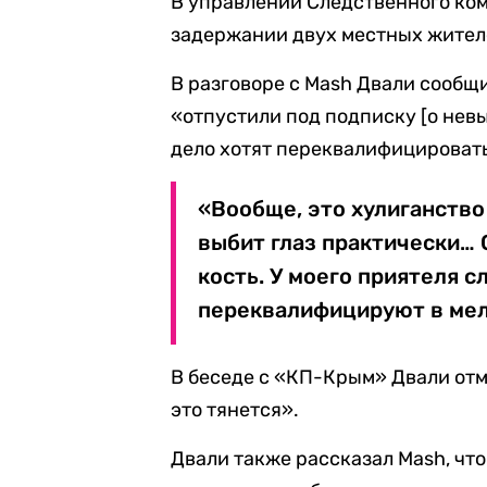
В управлении Следственного ко
задержании двух местных жител
В разговоре с Mash Двали сообщ
«отпустили под подписку [о нев
дело хотят переквалифицировать
«Вообще, это хулиганство 
выбит глаз практически… 
кость. У моего приятеля с
переквалифицируют в мелк
В беседе с «КП-Крым» Двали отме
это тянется».
Двали также рассказал Mash, чт