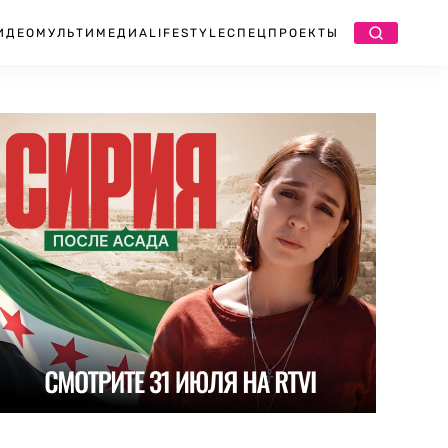
ИДЕО
МУЛЬТИМЕДИА
LIFESTYLE
СПЕЦПРОЕКТЫ