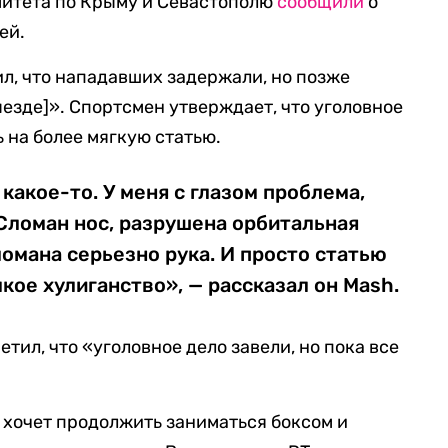
митета по Крыму и Севастополю
сообщили
о
ей.
ил, что нападавших задержали, но позже
ыезде]». Спортсмен утверждает, что уголовное
 на более мягкую статью.
какое-то. У меня с глазом проблема,
Cломан нос, разрушена орбитальная
ломана серьезно рука. И просто статью
ое хулиганство», — рассказал он Mash.
тил, что «уголовное дело завели, но пока все
о хочет продолжить заниматься боксом и