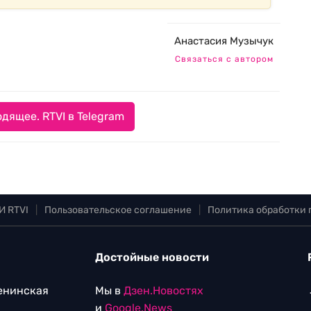
Анастасия Музычук
Связаться с автором
дящее. RTVI в Telegram
И RTVI
|
Пользовательское соглашение
|
Политика обработки
Достойные новости
Ленинская
Мы в
Дзен.Новостях
и
Google.News