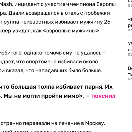
в
Mash, инцидент с участием чемпиона Европы
06
ра. Двали возвращался в отель с пробежки
«
то группа неизвестных избивает мужчину 25-
р
боксер увидел, как «взрослые мужчины»
06
У
о
избитого, однако помочь ему не удалось —
06
ждает, что спортсмена избивали около
В
ли сказал, что нападавших было больше.
т
06
 что большая толпа избивает парня. Их
. Мы не могли пройти мимо», —
пояснил
кстренно перевезли на лечение в Москву.