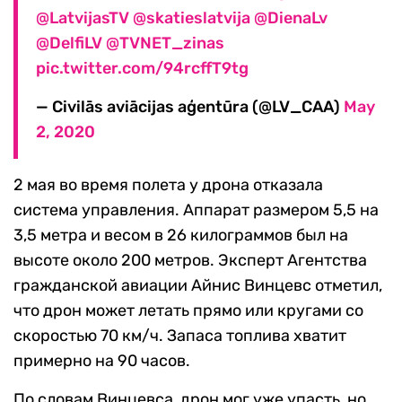
@LatvijasTV
@skatieslatvija
@DienaLv
@DelfiLV
@TVNET_zinas
pic.twitter.com/94rcffT9tg
— Civilās aviācijas aģentūra (@LV_CAA)
May
2, 2020
2 мая во время полета у дрона отказала
система управления. Аппарат размером 5,5 на
3,5 метра и весом в 26 килограммов был на
высоте около 200 метров. Эксперт Агентства
гражданской авиации Айнис Винцевс отметил,
что дрон может летать прямо или кругами со
скоростью 70 км/ч. Запаса топлива хватит
примерно на 90 часов.
По словам Винцевса, дрон мог уже упасть, но