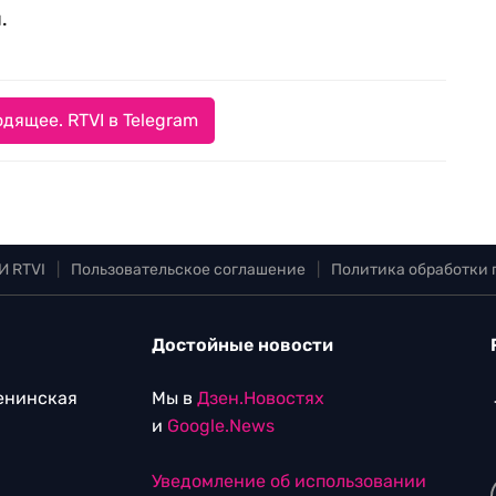
.
дящее. RTVI в Telegram
И RTVI
|
Пользовательское соглашение
|
Политика обработки
Достойные новости
Ленинская
Мы в
Дзен.Новостях
и
Google.News
Уведомление об использовании