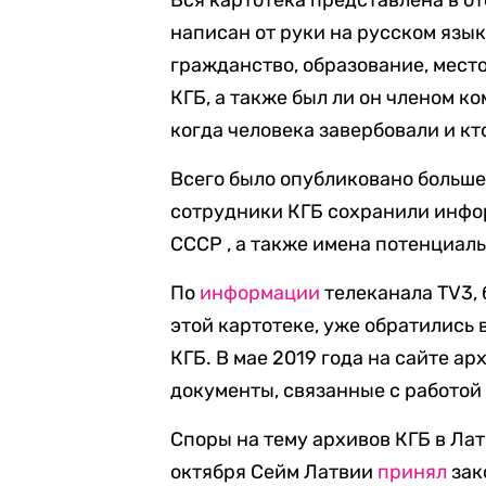
Вся картотека представлена в о
написан от руки на русском язык
гражданство, образование, место
КГБ, а также был ли он членом ко
когда человека завербовали и кт
Всего было опубликовано больше
сотрудники КГБ сохранили инфор
СССР , а также имена потенциаль
По
информации
телеканала TV3, 
этой картотеке, уже обратились в
КГБ. В мае 2019 года на сайте а
документы, связанные с работой
Споры на тему архивов КГБ в Ла
октября Сейм Латвии
принял
зак