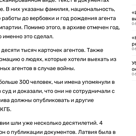
тсканированном виде. Текст в документах
е. В них указаны фамилия, национальность,
«
 работы до вербовки и год рождения агента
в
06
мпартии. Помимо этого, в архиве отмечен год,
о именно это сделал.
«
р
 десяти тысяч карточек агентов. Также
06
мацию о людях, которые хотели выехать из
У
ных агентов в случае войны.
о
06
больше 300 человек, чьи имена упомянули в
 суд и доказали, что они не сотрудничали с
рхива должны опубликовать и другие
 КГБ.
твии шли уже несколько десятилетий. 4
он о публикации документов. Латвия была в