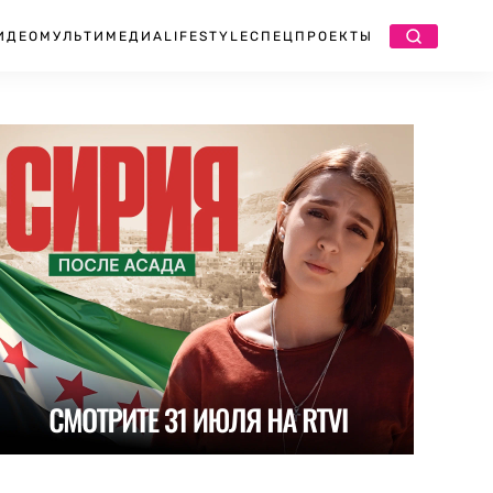
ИДЕО
МУЛЬТИМЕДИА
LIFESTYLE
СПЕЦПРОЕКТЫ