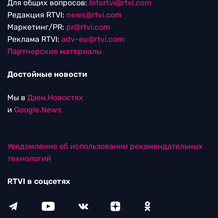
Для общих вопросов:
Infortvi@rtvi.com
Редакция RTVI:
news@rtvi.com
Маркетинг/PR:
pr@rtvi.com
Реклама RTVI:
adv-eu@rtvi.com
Партнерские материалы
Достойные новости
Мы в
Дзен.Новостях
и
Google.News
Уведомление об использовании рекомендательных
технологий
RTVI в соцсетях