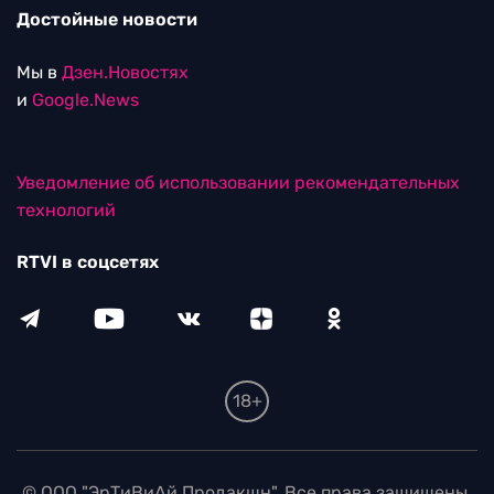
Достойные новости
Мы в
Дзен.Новостях
и
Google.News
Уведомление об использовании рекомендательных
технологий
RTVI в соцсетях
18+
© ООО "ЭрТиВиАй Продакшн". Все права защищены.