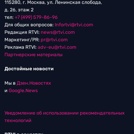
115280, г. Москва, ул. Ленинская слобода,
д. 26, этаж 2
тел:
+7 (499) 579-86-96
Для общих вопросов:
Infortvi@rtvi.com
Редакция RTVI:
news@rtvi.com
Маркетинг/PR:
pr@rtvi.com
Реклама RTVI:
adv-eu@rtvi.com
Партнерские материалы
Достойные новости
Мы в
Дзен.Новостях
и
Google.News
Уведомление об использовании рекомендательных
технологий