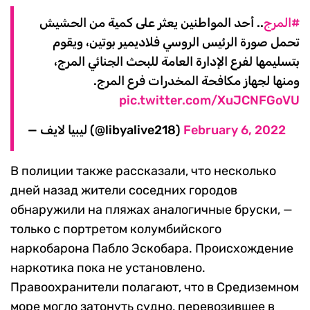
#المرج
.. أحد المواطنين يعثر على كمية من الحشيش
تحمل صورة الرئيس الروسي فلاديمير بوتين، ويقوم
بتسليمها لفرع الإدارة العامة للبحث الجنائي المرج،
ومنها لجهاز مكافحة المخدرات فرع المرج.
pic.twitter.com/XuJCNFGoVU
— ليبيا لايف (@libyalive218)
February 6, 2022
В полиции также рассказали, что несколько
дней назад жители соседних городов
обнаружили на пляжах аналогичные бруски, —
только с портретом колумбийского
наркобарона Пабло Эскобара. Происхождение
наркотика пока не установлено.
Правоохранители полагают, что в Средиземном
море могло затонуть судно, перевозившее в