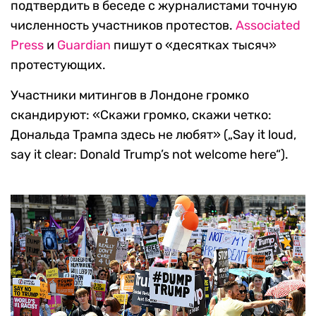
подтвердить в беседе с журналистами точную
численность участников протестов.
Associated
Press
и
Guardian
пишут о «десятках тысяч»
протестующих.
Участники митингов в Лондоне громко
скандируют: «Скажи громко, скажи четко:
Дональда Трампа здесь не любят» („Say it loud,
say it clear: Donald Trump’s not welcome here“).