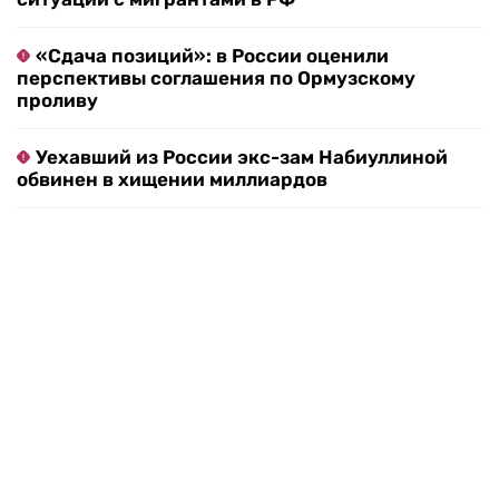
«Сдача позиций»: в России оценили
перспективы соглашения по Ормузскому
проливу
Уехавший из России экс-зам Набиуллиной
обвинен в хищении миллиардов
Метеоролог рассказала о погодном
парадоксе в Москве
Экс-посла Украины в США Стефанишину
обвинили в незаконном обогащении
«Втянуть в напрасные войны»: Ливан и
Израиль обсуждают будущее «Хезболлы» в
Риме