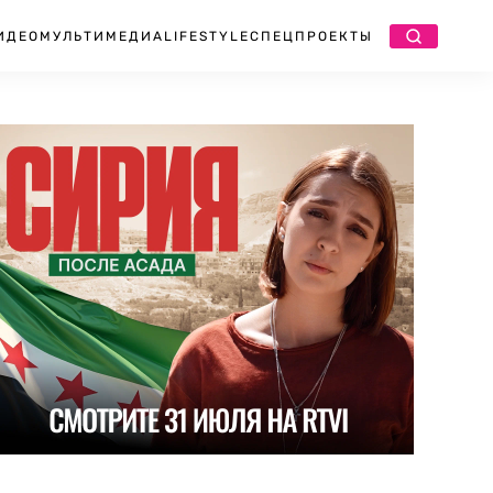
ИДЕО
МУЛЬТИМЕДИА
LIFESTYLE
СПЕЦПРОЕКТЫ