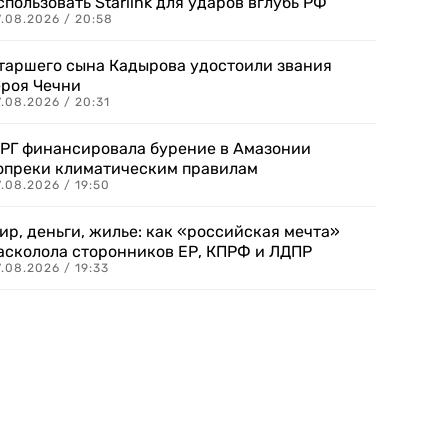
спользовать Starlink для ударов вглубь РФ
7.08.2026 / 20:58
таршего сына Кадырова удостоили звания
ероя Чечни
.08.2026 / 20:31
РГ финансировала бурение в Амазонии
опреки климатическим правилам
.08.2026 / 19:50
ир, деньги, жилье: как «российская мечта»
асколола сторонников ЕР, КПРФ и ЛДПР
.08.2026 / 19:33