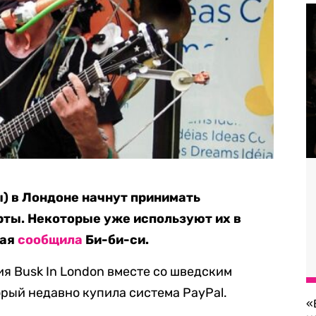
) в Лондоне начнут принимать
рты. Некоторые уже используют их в
мая
сообщила
Би-би-си.
я Busk In London вместе со шведским
орый недавно купила система PayPal.
«