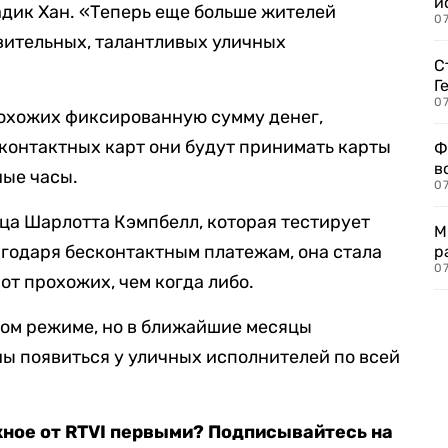
и
дик Хан. «Теперь еще больше жителей
0
вительных, талантливых уличных
С
Г
07
рохожих фиксированную сумму денег,
сконтактных карт они будут принимать карты
Ф
в
ные часы.
07
ца Шарлотта Кэмпбелл, которая тестирует
М
лагодаря бесконтактным платежам, она стала
р
07
от прохожих, чем когда либо.
ном режиме, но в ближайшие месяцы
ы появиться у уличных исполнителей по всей
жное от RTVI первыми? Подписывайтесь на