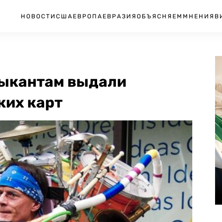
НОВОСТИ
США
ЕВРОПА
ЕВРАЗИЯ
ОБЪЯСНЯЕМ
МНЕНИЯ
В
зыкантам выдали
ких карт