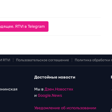
дящее. RTVI в Telegram
И RTVI
|
Пользовательское соглашение
|
Политика обработки
Достойные новости
Ленинская
Мы в
Дзен.Новостях
и
Google.News
Уведомление об использовании