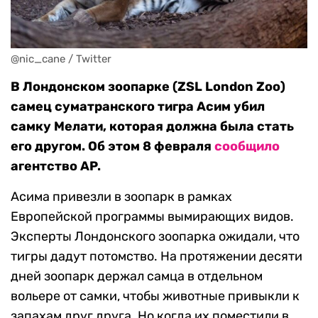
@nic_cane / Twitter
В Лондонском зоопарке (ZSL London Zoo)
самец суматранского тигра Асим убил
самку Мелати, которая должна была стать
его другом. Об этом 8 февраля
сообщило
агентство AP.
Асима привезли в зоопарк в рамках
Европейской программы вымирающих видов.
Эксперты Лондонского зоопарка ожидали, что
тигры дадут потомство. На протяжении десяти
дней зоопарк держал самца в отдельном
вольере от самки, чтобы животные привыкли к
запахам друг друга. Но когда их поместили в