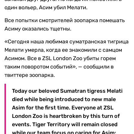
один вольер, Асим убил Мелати.
Все попытки смотрителей зоопарка помешать
Асиму оказались тщетны.
«Сегодня наша любимая суматранская тигрица
Мелати умерла, когда ее знакомили с самцом
Асимом. Все в ZSL London Zoo убиты горем
таким поворотом событий», — сообщили в
твиттере зоопарка.
Today our beloved Sumatran tigress Melati
died while being introduced to new male
Asim for the first time. Everyone at ZSL
London Zoo is heartbroken by this turn of
events. Tiger Territory will remain closed
while our team focus on caring for Asim: