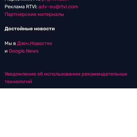
Реклама RTVI:
adv-eu@rtvi.com
Партнерские материалы
Достойные новости
Мы в
Дзен.Новостях
и
Google.News
Уведомление об использовании рекомендательных
технологий
RTVI в соцсетях
18+