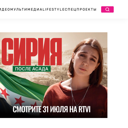
ИДЕО
МУЛЬТИМЕДИА
LIFESTYLE
СПЕЦПРОЕКТЫ