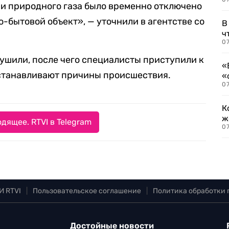
и природного газа было временно отключено
-бытовой объект», — уточнили в агентстве со
В
ч
07
ушили, после чего специалисты приступили к
«
станавливают причины происшествия.
«
07
К
ж
дящее. RTVI в Telegram
0
И RTVI
|
Пользовательское соглашение
|
Политика обработки
Достойные новости