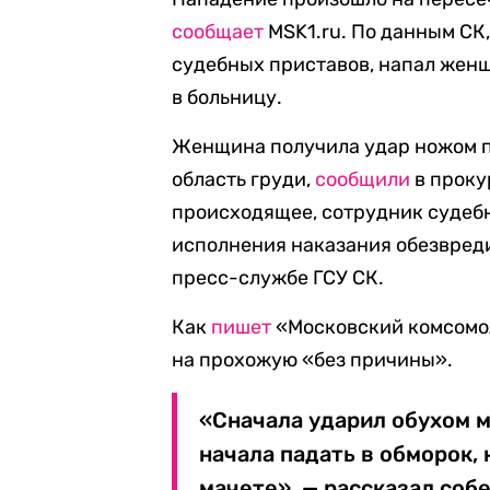
сообщает
MSK1.ru. По данным СК
судебных приставов, напал женщ
в больницу.
Женщина получила удар ножом по
область груди,
сообщили
в проку
происходящее, сотрудник судеб
исполнения наказания обезвред
пресс-службе ГСУ СК.
Как
пишет
«Московский комсомол
на прохожую «без причины».
«Сначала ударил обухом ма
начала падать в обморок,
мачете», — рассказал соб