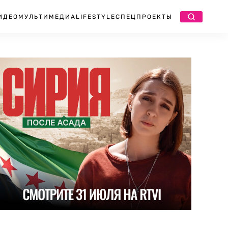
ИДЕО
МУЛЬТИМЕДИА
LIFESTYLE
СПЕЦПРОЕКТЫ