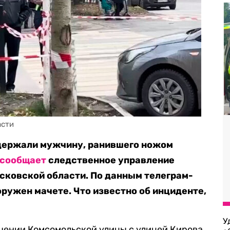
асти
держали мужчину, ранившего ножом
сообщает
следственное управление
сковской области. По данным телеграм-
ружен мачете. Что известно об инциденте,
У
чении Комсомольской улицы с улицей Кирова,