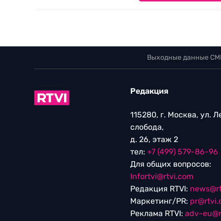
Выходные данные СМ
Редакция
115280, г. Москва, ул. 
слобода,
д. 26, этаж 2
тел:
+7 (499) 579-86-96
Для общих вопросов:
Infortvi@rtvi.com
Редакция RTVI:
news@rt
Маркетинг/PR:
pr@rtvi
Реклама RTVI:
adv-eu@r