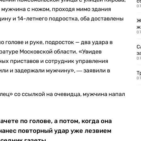
с
07
, мужчина с ножом, проходя мимо здания
ину и 14-летнего подростка, оба доставлены
Ж
ж
0
 голове и руке, подросток — два удара в
С
ратуре Московской области. «Увидев
з
0
ных приставов и сотрудник управления
или и задержали мужчину», ― заявили в
Т
07
ец» со ссылкой на очевидца, мужчина напал
чете по голове, а потом, когда она
 нанес повторный удар уже лезвием
еседник газеты.