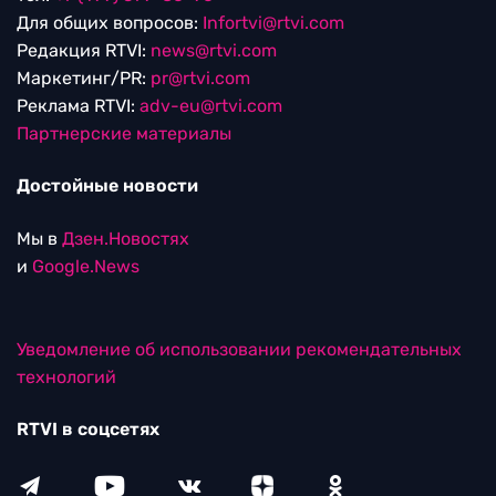
Для общих вопросов:
Infortvi@rtvi.com
Редакция RTVI:
news@rtvi.com
Маркетинг/PR:
pr@rtvi.com
Реклама RTVI:
adv-eu@rtvi.com
Партнерские материалы
Достойные новости
Мы в
Дзен.Новостях
и
Google.News
Уведомление об использовании рекомендательных
технологий
RTVI в соцсетях