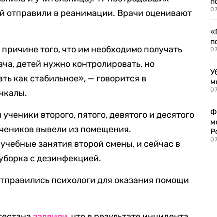
п
07
ей отправили в реанимации. Врачи оценивают
«
п
 причине того, что им необходимо получать
07
ача, детей нужно контролировать, но
У
ть как стабильное», — говорится в
м
07
чкалы.
Ф
ученики второго, пятого, девятого и десятого
м
учеников вывели из помещения.
Р
07
чебные занятия второй смены, и сейчас в
уборка с дезинфекцией.
отправились психологи для оказания помощи
гестана
заявили
, что в результате инцидента