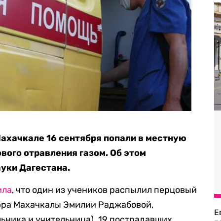
ахачкале 16 сентября попали в местную
вого отравления газом. Об этом
уки Дагестана.
ила
, что один из учеников распылил перцовый
мэра Махачкалы Эмилии Раджабовой,
Е
льника и учительница). 19 пострадавших