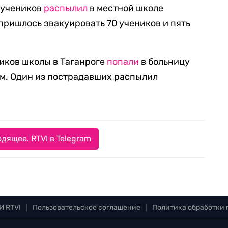
з учеников
распылил
в местной школе
пришлось эвакуировать 70 учеников и пять
ников школы в Таганроге
попали
в больницу
ом. Один из пострадавших распылил
дящее. RTVI в Telegram
И RTVI
|
Пользовательское соглашение
|
Политика обработки