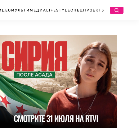
ИДЕО
МУЛЬТИМЕДИА
LIFESTYLE
СПЕЦПРОЕКТЫ