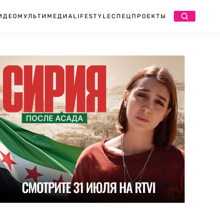
ИДЕО
МУЛЬТИМЕДИА
LIFESTYLE
СПЕЦПРОЕКТЫ