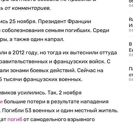
о
06
ь от комментариев.
R
ись 25 ноября. Президент Франции
И
 соболезнования семьям погибших. Среди
0
ы, а также один капрал.
В
Е
и в 2012 году, но тогда их вытеснили оттуда
06
равительственных и французских войск. С
П
али зонами боевых действий. Сейчас на
о
5 тысячи французских военных.
06
виков усилились. Так, 2 ноября
и
большие потери в результате нападения
. Погибли 53 военных и один местный житель.
дат
погиб
от самодельного взрывного