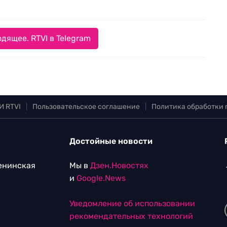
дящее. RTVI в Telegram
И RTVI
|
Пользовательское соглашение
|
Политика обработки
Достойные новости
Ленинская
Мы в
Дзен.Новостях
и
Google.News
Уведомление об использовании
рекомендательных технологий