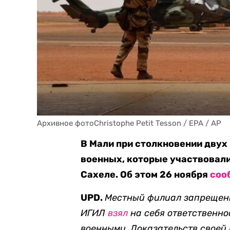
Архивное фотоChristophe Petit Tesson / EPA / AP
В Мали при столкновении двух
военных, которые участвовали
Сахеле. Об этом 26 ноября
соо
UPD.
Местный филиал запрещенн
ИГИЛ
взял
на себя ответственно
военными. Доказательств своей 