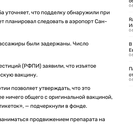
о
06
а уточняет, что подделку обнаружили при
R
ет планировал следовать в аэропорт Сан-
И
0
пассажиры были задержаны. Число
В
Е
06
стиций (РФПИ) заявили, что изъятое
П
йскую вакцину.
о
06
тии позволяет утверждать, что это
е ничего общего с оригинальной вакциной,
тикеток», — подчеркнули в фонде.
заниматься продвижением препарата на