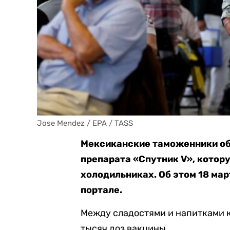
Jose Mendez / EPA / TASS
Мексиканские таможенники об
препарата «Спутник V», котор
холодильниках. Об этом 18 ма
портале.
Между сладостями и напитками 
тысяч доз вакцины.