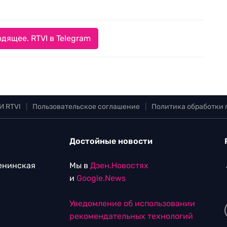
дящее. RTVI в Telegram
И RTVI
|
Пользовательское соглашение
|
Политика обработки
Достойные новости
Ленинская
Мы в
Дзен.Новостях
и
Google.News
Уведомление об использовании
рекомендательных технологий