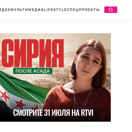
ИДЕО
МУЛЬТИМЕДИА
LIFESTYLE
СПЕЦПРОЕКТЫ