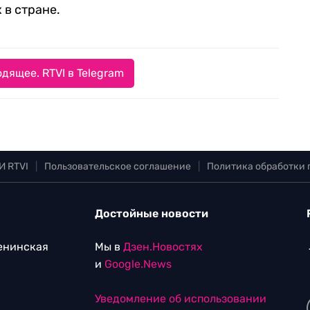
 в стране.
дящее. RTVI в Telegram
И RTVI
|
Пользовательское соглашение
|
Политика обработки
Достойные новости
Ленинская
Мы в
Дзен.Новостях
и
Google.News
Уведомление об использовании