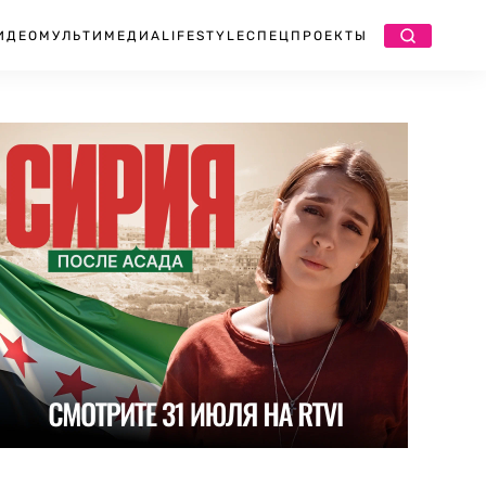
ИДЕО
МУЛЬТИМЕДИА
LIFESTYLE
СПЕЦПРОЕКТЫ