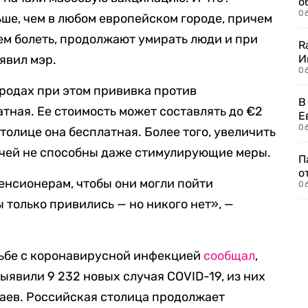
о
06
ше, чем в любом европейском городе, причем
м болеть, продолжают умирать люди и при
R
аявил мэр.
И
0
ородах при этом прививка против
В
атная. Ее стоимость может составлять до €2
Е
06
толице она бесплатная. Более того, увеличить
чей не способны даже стимулирующие меры.
П
о
пенсионерам, чтобы они могли пойти
06
ы только привились — но никого нет», —
рьбе с коронавирусной инфекцией
сообщал
,
выявили 9 232 новых случая COVID-19, из них
чаев. Российская столица продолжает