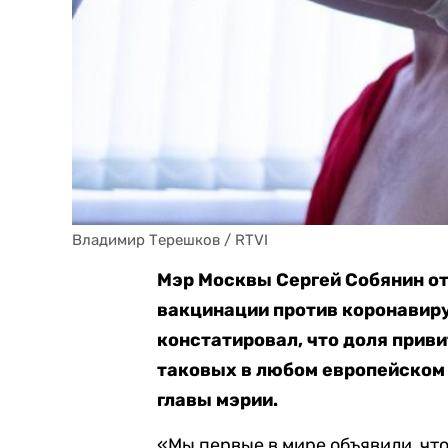
Владимир Терешков / RTVI
Мэр Москвы Сергей Собянин о
вакцинации против коронавиру
констатировал, что доля прив
таковых в любом европейском 
главы мэрии.
«Мы первые в мире объявили, чт