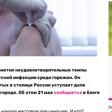
тметил неудовлетворительные темпы
сной инфекции среди горожан. Он
итых в столице России уступает доле
городе. Об этом 21 мая
сообщается
в блоге
П
о начали массовую вакцинацию. И что?