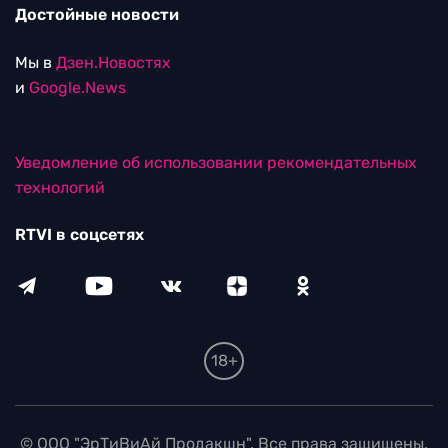
Достойные новости
Мы в
Дзен.Новостях
и
Google.News
Уведомление об использовании рекомендательных
технологий
RTVI в соцсетях
18+
© ООО "ЭрТиВиАй Продакшн". Все права защищены.