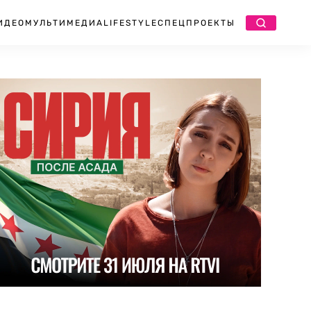
ИДЕО
МУЛЬТИМЕДИА
LIFESTYLE
СПЕЦПРОЕКТЫ