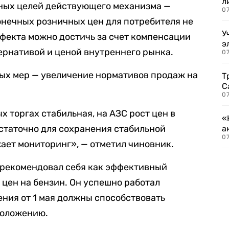
л
вных целей действующего механизма —
07
онечных розничных цен для потребителя не
У
фекта можно достичь за счет компенсации
э
ернативой и ценой внутреннего рынка.
07
тых мер — увеличение нормативов продаж на
Т
С
07
х торгах стабильная, на АЗС рост цен в
«
статочно для сохранения стабильной
а
07
ает мониторинг», — отметил чиновник.
арекомендовал себя как эффективный
цен на бензин. Он успешно работал
ения от 1 мая должны способствовать
положению.