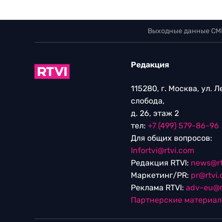
Выходные данные СМ
Редакция
115280, г. Москва, ул. 
слобода,
д. 26, этаж 2
тел:
+7 (499) 579-86-96
Для общих вопросов:
Infortvi@rtvi.com
Редакция RTVI:
news@rt
Маркетинг/PR:
pr@rtvi
Реклама RTVI:
adv-eu@r
Партнерские материа