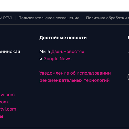
И RTVI
|
Пользовательское соглашение
|
Политика обработки
Достойные новости
Ленинская
Мы в
Дзен.Новостях
и
Google.News
Уведомление об использовании
рекомендательных технологий
vi.com
.com
tvi.com
лы