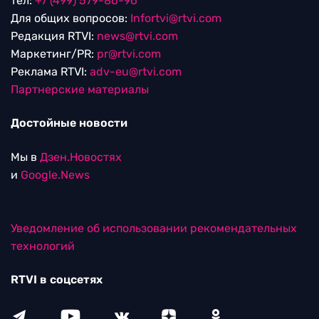
тел:
+7 (499) 579-86-96
Для общих вопросов:
Infortvi@rtvi.com
Редакция RTVI:
news@rtvi.com
Маркетинг/PR:
pr@rtvi.com
Реклама RTVI:
adv-eu@rtvi.com
Партнерские материалы
Достойные новости
Мы в
Дзен.Новостях
и
Google.News
Уведомление об использовании рекомендательных
технологий
RTVI в соцсетях