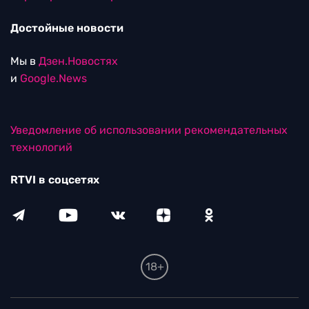
Достойные новости
Мы в
Дзен.Новостях
и
Google.News
Уведомление об использовании рекомендательных
технологий
RTVI в соцсетях
18+