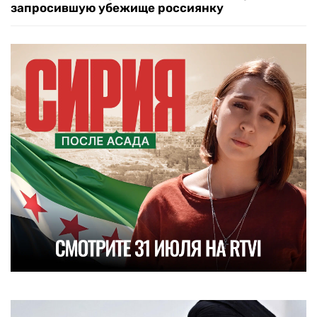
запросившую убежище россиянку