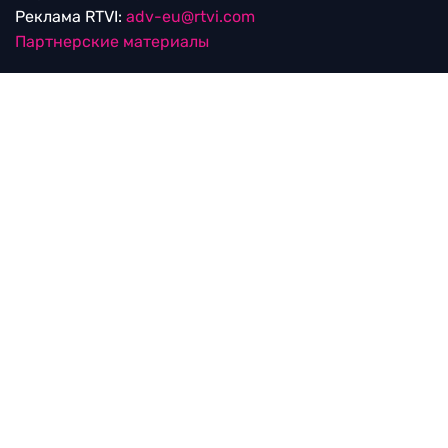
Реклама RTVI:
adv-eu@rtvi.com
Партнерские материалы
Достойные новости
Мы в
Дзен.Новостях
и
Google.News
Уведомление об использовании рекомендательных
технологий
RTVI в соцсетях
18+