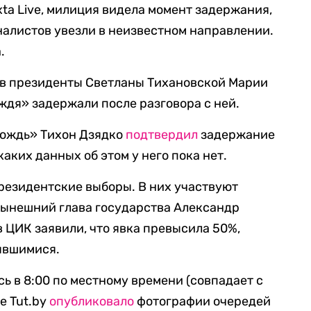
ta Live, милиция видела момент задержания,
налистов увезли в неизвестном направлении.
.
в президенты Светланы Тихановской Марии
ждя» задержали после разговора с ней.
Дождь» Тихон Дзядко
подтвердил
задержание
каких данных об этом у него пока нет.
резидентские выборы. В них участвуют
 нынешний глава государства Александр
в ЦИК заявили, что явка превысила 50%,
явшимися.
ь в 8:00 по местному времени (совпадает с
е Tut.by
опубликовало
фотографии очередей