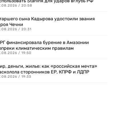
спользовать Starlink для ударов вглубь РФ
7.08.2026 / 20:58
таршего сына Кадырова удостоили звания
ероя Чечни
.08.2026 / 20:31
РГ финансировала бурение в Амазонии
опреки климатическим правилам
.08.2026 / 19:50
ир, деньги, жилье: как «российская мечта»
асколола сторонников ЕР, КПРФ и ЛДПР
.08.2026 / 19:33