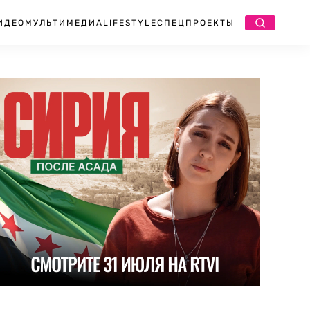
ИДЕО
МУЛЬТИМЕДИА
LIFESTYLE
СПЕЦПРОЕКТЫ