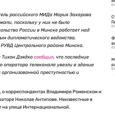
и
0
ель российского МИДа Мария Захарова
С
жали, поскольку у них не было
Г
07
сольство России в Минске работает над
ым дипломатического ведомства,
Ф
в
 РУВД Центрального района Минска.
07
» Тихон Дзядко
сообщил
, что последние
М
о оператора телеканала увезли в здание
р
07
с организованной преступностью и
, о корреспондентах Владимире Роменском и
раторе Николае Антипове. Неизвестные в
т на улице Интернациональной.