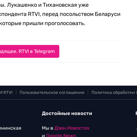
ны. Лукашенко и Тихановская уже
спондента RTVI, перед посольством Беларуси
 которые пришли проголосовать.
дящее. RTVI в Telegram
И RTVI
|
Пользовательское соглашение
|
Политика обработки
Достойные новости
Ленинская
Мы в
Дзен.Новостях
и
Google.News