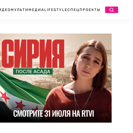
ИДЕО
МУЛЬТИМЕДИА
LIFESTYLE
СПЕЦПРОЕКТЫ