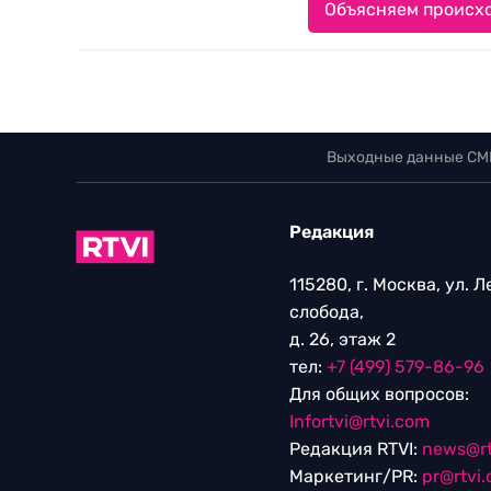
Объясняем происхо
Выходные данные СМ
Редакция
115280, г. Москва, ул. 
слобода,
д. 26, этаж 2
тел:
+7 (499) 579-86-96
Для общих вопросов:
Infortvi@rtvi.com
Редакция RTVI:
news@rt
Маркетинг/PR:
pr@rtvi