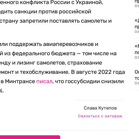
п
оенного конфликта России с Украиной,
06
одить санкции против российской
 страну запретили поставлять самолеты и
«
п
06
или поддержать авиаперевозчиков и
«
п
й из федерального бюджета — том числе на
06
нду и лизинг самолетов, страхование
емонт и техобслуживание. В августе 2022 года
О
т
к в Минтрансе
писал
, что госсубсидии снизили
06
%.
Слава Кутепов
Связаться с автором