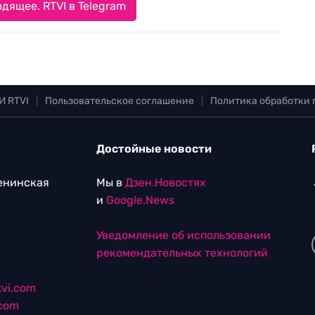
дящее. RTVI в Telegram
И RTVI
|
Пользовательское соглашение
|
Политика обработки
Достойные новости
Ленинская
Мы в
Дзен.Новостях
и
Google.News
Уведомление об использовании
рекомендательных технологий
vi.com
.com