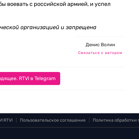
бы воевать с российской армией, и успел
.
ической организацией и запрещена
Денис Волин
Связаться с автором
дящее. RTVI в Telegram
И RTVI
|
Пользовательское соглашение
|
Политика обработки