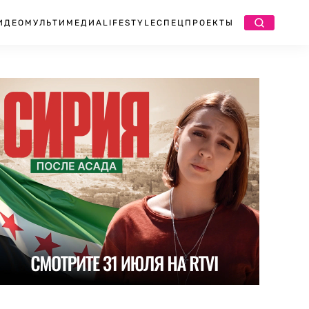
ИДЕО
МУЛЬТИМЕДИА
LIFESTYLE
СПЕЦПРОЕКТЫ