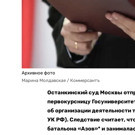
Архивное фото
Марина Молдавская / Коммерсантъ
Останкинский суд Москвы отп
первокурсницу Госуниверсите
об организации деятельности 
УК РФ). Следствие считает, ч
батальона «Азов»* и занимала