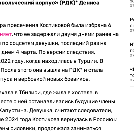
з
овольческий корпус» (РДК)* Дениса
07
Р
ера пресечения Костиковой была избрана 6
с
07
няет
, что ее задержали двумя днями ранее на
я по соцсетям девушки, последний раз на
N
п
 днем 4 марта. По версии следствия,
07
2022 году, когда находилась в Турции. В
«
 После этого она вышла на РДК* и стала
т
рпуса и вербовкой новых боевиков.
07
хала в Тбилиси, где жила в хостеле, в
вместе с ней останавливались будущие члены
апустина. Девушка, считают следователи,
е 2024 года Костикова вернулась в Россию и
ерены силовики, продолжала заниматься