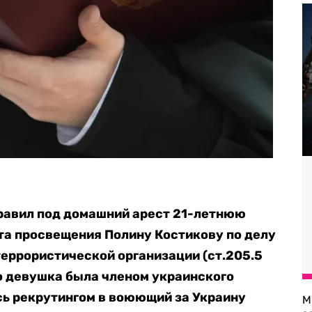
равил под домашний арест 21-летнюю
та просвещения Полину Костикову по делу
террористической организации (ст.205.5
то девушка была членом украинского
сь рекрутингом в воюющий за Украину
М