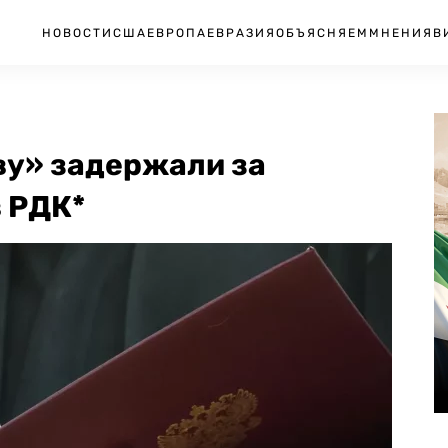
НОВОСТИ
США
ЕВРОПА
ЕВРАЗИЯ
ОБЪЯСНЯЕМ
МНЕНИЯ
В
ву» задержали за
 РДК*