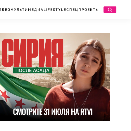
ИДЕО
МУЛЬТИМЕДИА
LIFESTYLE
СПЕЦПРОЕКТЫ