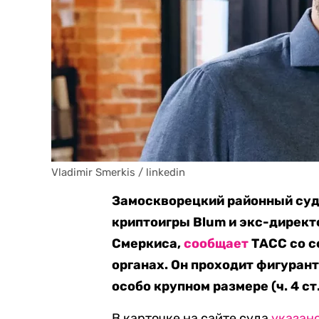
Vladimir Smerkis / linkedin
Замоскворецкий районный суд
криптоигры Blum и экс-директ
Смеркиса,
сообщает
ТАСС со с
органах. Он проходит фигуран
особо крупном размере (ч. 4 ст.
В карточке на сайте суда
указан