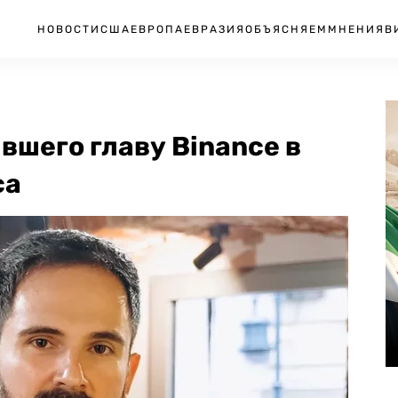
НОВОСТИ
США
ЕВРОПА
ЕВРАЗИЯ
ОБЪЯСНЯЕМ
МНЕНИЯ
В
вшего главу Binance в
са