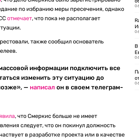
о
06
седание по избранию меры пресечения, однако
АСС
отмечает
, что пока не располагает
R
И
туации.
0
арестовали, также сообщил основатель
В
елеев.
Е
06
 массовой информации подключить все
П
таться изменить эту ситуацию до
о
06
позже», —
написал
он в своем телеграм-
явила
, что Смеркис больше не имеет
вления следует, что он покинул должность
частвует в разработке проекта или в качестве