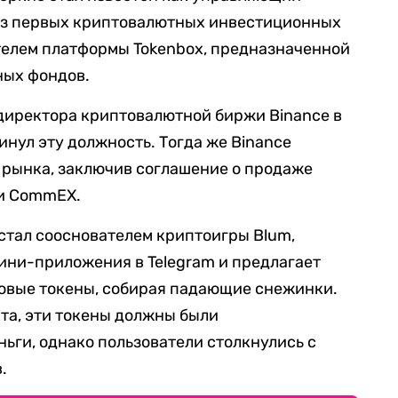
 из первых криптовалютных инвестиционных
телем платформы Tokenbox, предназначенной
ных фондов.
 директора криптовалютной биржи Binance в
кинул эту должность. Тогда же Binance
о рынка, заключив соглашение о продаже
ии CommEX.
 стал сооснователем криптоигры Blum,
ини-приложения в Telegram и предлагает
ровые токены, собирая падающие снежинки.
та, эти токены должны были
ньги, однако пользователи столкнулись с
.