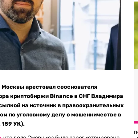
 Москвы арестовал сооснователя
ора криптобиржи Binance в СНГ Владимира
сылкой на источник в правоохранительных
том по уголовному делу о мошенничестве в
 159 УК).
П
о
, что дело Смеркиса было зарегистрировано