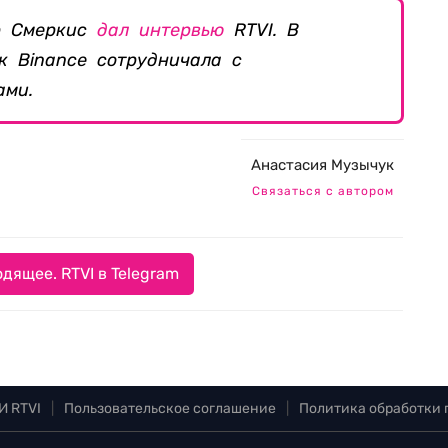
р Смеркис
дал интервью
RTVI. В
ак Binance сотрудничала с
ами.
Анастасия Музычук
Связаться с автором
дящее. RTVI в Telegram
И RTVI
|
Пользовательское соглашение
|
Политика обработки