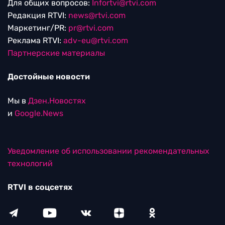
Для общих вопросов:
Infortvi@rtvi.com
Редакция RTVI:
news@rtvi.com
Маркетинг/PR:
pr@rtvi.com
Реклама RTVI:
adv-eu@rtvi.com
Партнерские материалы
Достойные новости
Мы в
Дзен.Новостях
и
Google.News
Уведомление об использовании рекомендательных
технологий
RTVI в соцсетях