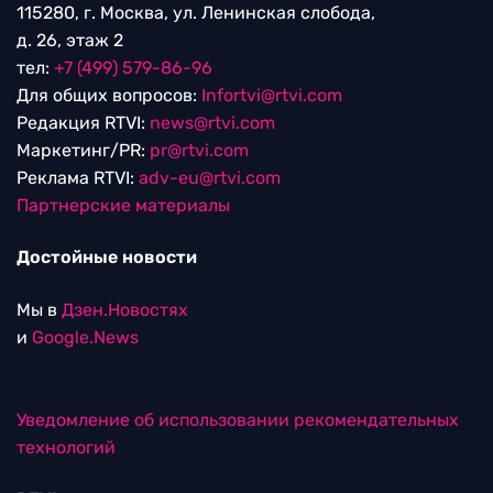
115280, г. Москва, ул. Ленинская слобода,
д. 26, этаж 2
тел:
+7 (499) 579-86-96
Для общих вопросов:
Infortvi@rtvi.com
Редакция RTVI:
news@rtvi.com
Маркетинг/PR:
pr@rtvi.com
Реклама RTVI:
adv-eu@rtvi.com
Партнерские материалы
Достойные новости
Мы в
Дзен.Новостях
и
Google.News
Уведомление об использовании рекомендательных
технологий