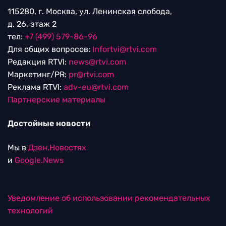
115280, г. Москва, ул. Ленинская слобода,
д. 26, этаж 2
тел:
+7 (499) 579-86-96
Для общих вопросов:
Infortvi@rtvi.com
Редакция RTVI:
news@rtvi.com
Маркетинг/PR:
pr@rtvi.com
Реклама RTVI:
adv-eu@rtvi.com
Партнерские материалы
Достойные новости
Мы в
Дзен.Новостях
и
Google.News
Уведомление об использовании рекомендательных
технологий