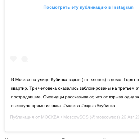
Посмотреть эту публикацию в Instagram
В Москве на улице Кубинка взрыв (т.н. хлопок) в доме. Горят 
квартир. Три человека оказались заблокированы на третьем э
пострадавшие. Очевидцы рассказывают, что от взрыва одну 
выкинуло прямо из окна. #москва #взрыв #кубинка
Публикация от
МОСКВА • MoscowSOS
(@moscowsos)
26 Авг 20