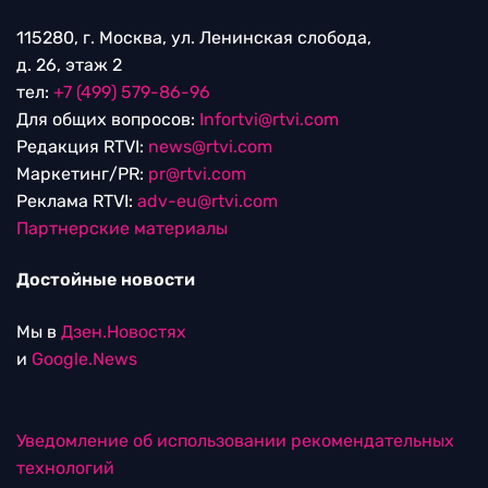
115280, г. Москва, ул. Ленинская слобода,
д. 26, этаж 2
тел:
+7 (499) 579-86-96
Для общих вопросов:
Infortvi@rtvi.com
Редакция RTVI:
news@rtvi.com
Маркетинг/PR:
pr@rtvi.com
Реклама RTVI:
adv-eu@rtvi.com
Партнерские материалы
Достойные новости
Мы в
Дзен.Новостях
и
Google.News
Уведомление об использовании рекомендательных
технологий