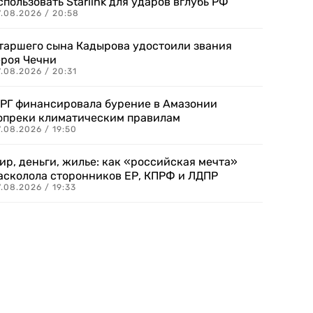
спользовать Starlink для ударов вглубь РФ
7.08.2026 / 20:58
таршего сына Кадырова удостоили звания
ероя Чечни
.08.2026 / 20:31
РГ финансировала бурение в Амазонии
опреки климатическим правилам
.08.2026 / 19:50
ир, деньги, жилье: как «российская мечта»
асколола сторонников ЕР, КПРФ и ЛДПР
.08.2026 / 19:33