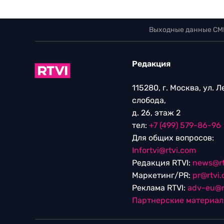
Выходные данные СМ
Редакция
115280, г. Москва, ул. 
слобода,
д. 26, этаж 2
тел:
+7 (499) 579-86-96
Для общих вопросов:
Infortvi@rtvi.com
Редакция RTVI:
news@rt
Маркетинг/PR:
pr@rtvi
Реклама RTVI:
adv-eu@r
Партнерские материа