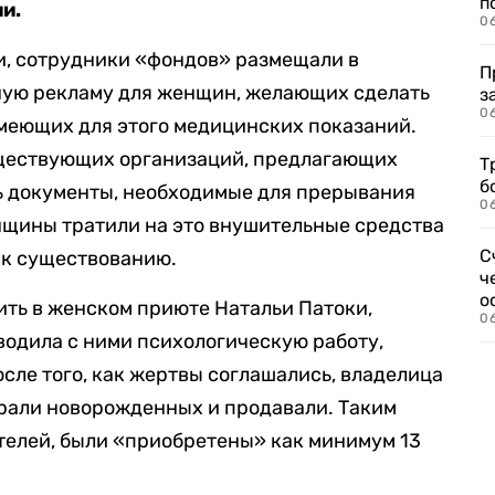
п
и.
0
, сотрудники «фондов» размещали в
П
ную рекламу для женщин, желающих сделать
з
0
 имеющих для этого медицинских показаний.
ществующих организаций, предлагающих
Т
б
ь документы, необходимые для прерывания
0
нщины тратили на это внушительные средства
С
в к существованию.
ч
о
ть в женском приюте Натальи Патоки,
0
водила с ними психологическую работу,
осле того, как жертвы соглашались, владелица
ирали новорожденных и продавали. Таким
телей, были «приобретены» как минимум 13