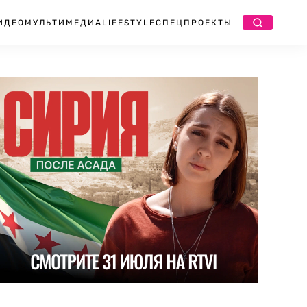
ИДЕО
МУЛЬТИМЕДИА
LIFESTYLE
СПЕЦПРОЕКТЫ