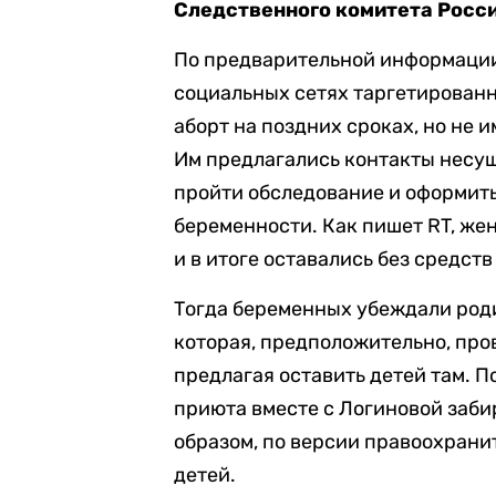
Следственного комитета Росси
По предварительной информации
социальных сетях таргетирован
аборт на поздних сроках, но не
Им предлагались контакты несу
пройти обследование и оформит
беременности. Как пишет RT, же
и в итоге оставались без средст
Тогда беременных убеждали роди
которая, предположительно, про
предлагая оставить детей там. П
приюта вместе с Логиновой заб
образом, по версии правоохрани
детей.