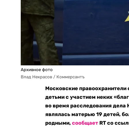
Архивное фото
Влад Некрасов / Коммерсантъ
Московские правоохранители 
детьми с участием неких «бла
во время расследования дела 
являлась матерью 19 детей, бо
родными,
сообщает
RT со ссыл