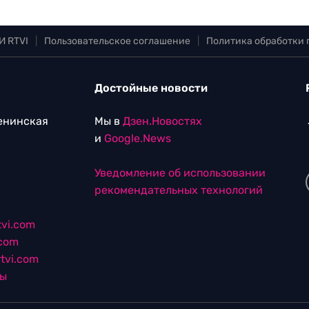
И RTVI
|
Пользовательское соглашение
|
Политика обработки
Достойные новости
Ленинская
Мы в
Дзен.Новостях
и
Google.News
Уведомление об использовании
рекомендательных технологий
vi.com
.com
tvi.com
лы