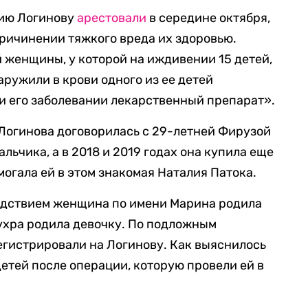
ию Логинову
арестовали
в середине октября,
причинении тяжкого вреда их здоровью.
 женщины, у которой на иждивении 15 детей,
наружили в крови одного из ее детей
 его заболевании лекарственный препарат».
м Логинова договорилась с 29-летней Фирузой
льчика, а в 2018 и 2019 годах она купила еще
огала ей в этом знакомая Наталия Патока.
ледствием женщина по имени Марина родила
Зухра родила девочку. По подложным
гистрировали на Логинову. Как выяснилось
детей после операции, которую провели ей в