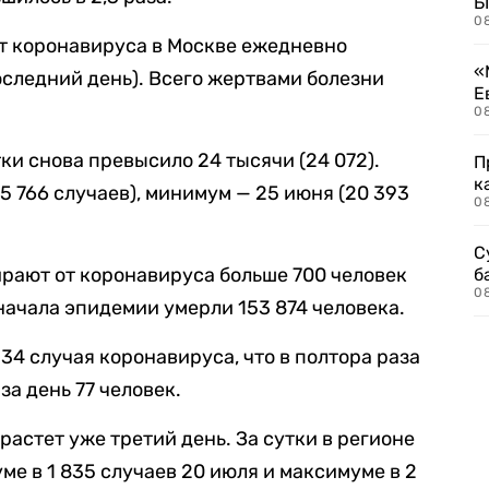
Б
0
от коронавируса в Москве ежедневно
«
оследний день). Всего жертвами болезни
Е
0
ки снова превысило 24 тысячи (24 072).
П
к
5 766 случаев), минимум — 25 июня (20 393
0
С
ирают от коронавируса больше 700 человек
б
0
 начала эпидемии умерли 153 874 человека.
934 случая коронавируса, что в полтора раза
за день 77 человек.
астет уже третий день. За сутки в регионе
ме в 1 835 случаев 20 июля и максимуме в 2