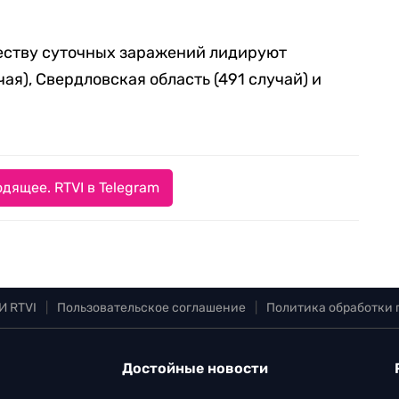
честву суточных заражений лидируют
ая), Свердловская область (491 случай) и
дящее. RTVI в Telegram
И RTVI
|
Пользовательское соглашение
|
Политика обработки
Достойные новости