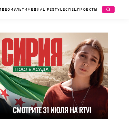
ИДЕО
МУЛЬТИМЕДИА
LIFESTYLE
СПЕЦПРОЕКТЫ