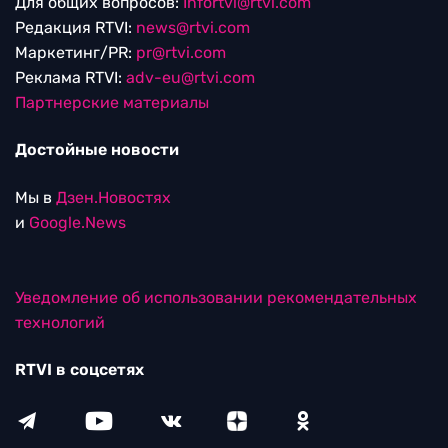
Для общих вопросов:
Infortvi@rtvi.com
Редакция RTVI:
news@rtvi.com
Маркетинг/PR:
pr@rtvi.com
Реклама RTVI:
adv-eu@rtvi.com
Партнерские материалы
Достойные новости
Мы в
Дзен.Новостях
и
Google.News
Уведомление об использовании рекомендательных
технологий
RTVI в соцсетях