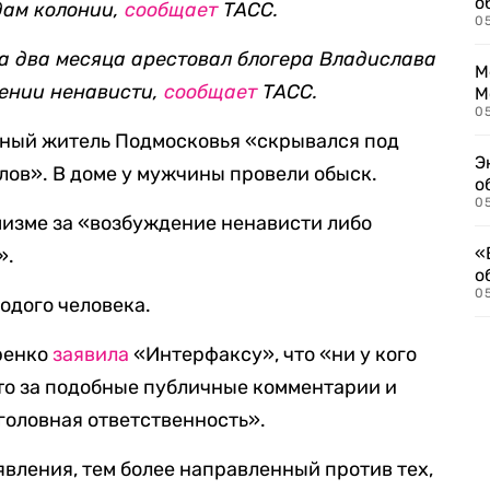
о
дам колонии,
сообщает
ТАСС.
0
а два месяца арестовал блогера Владислава
М
дении ненависти,
сообщает
ТАСС.
М
05
нный житель Подмосковья «скрывался под
Э
ов». В доме у мужчины провели обыск.
о
05
емизме за «возбуждение ненависти либо
«
».
о
05
лодого человека.
ренко
заявила
«Интерфаксу», что «ни у кого
то за подобные публичные комментарии и
головная ответственность».
вления, тем более направленный против тех,