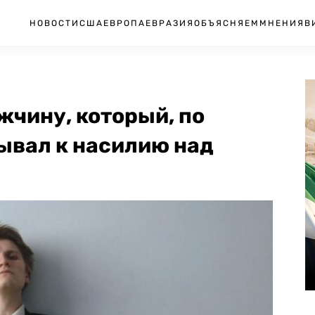
НОВОСТИ
США
ЕВРОПА
ЕВРАЗИЯ
ОБЪЯСНЯЕМ
МНЕНИЯ
В
жчину, который, по
ывал к насилию над