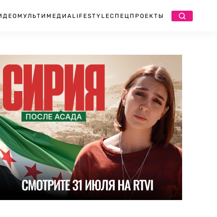
ИДЕО
МУЛЬТИМЕДИА
LIFESTYLE
СПЕЦПРОЕКТЫ