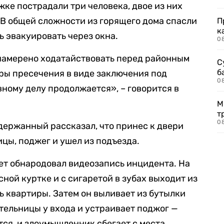
ке пострадали три человека, двое из них
 В общей сложности из горящего дома спасли
П
к
сь эвакуировать через окна.
0
намерено ходатайствовать перед районным
С
б
ры пресечения в виде заключения под
0
вному делу продолжается», – говорится в
М
т
0
адержанный рассказал, что принес к двери
ы, поджег и ушел из подъезда.
ет обнародовал видеозапись инцидента. На
сной куртке и с сигаретой в зубах выходит из
ь квартиры. Затем он выливает из бутылки
ельницы у входа и устраивает поджог —
ся, и злоумышленник сбегает с места