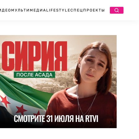
ИДЕО
МУЛЬТИМЕДИА
LIFESTYLE
СПЕЦПРОЕКТЫ