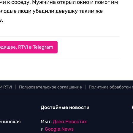
ми к соседу. Мужчина открыл окно и помог им
олодые люди убедили девушку таким же
е.
дящее. RTVI в Telegram
И RTVI
|
Пользовательское соглашение
|
Политика обработки
Достойные новости
Ленинская
Мы в
Дзен.Новостях
и
Google.News