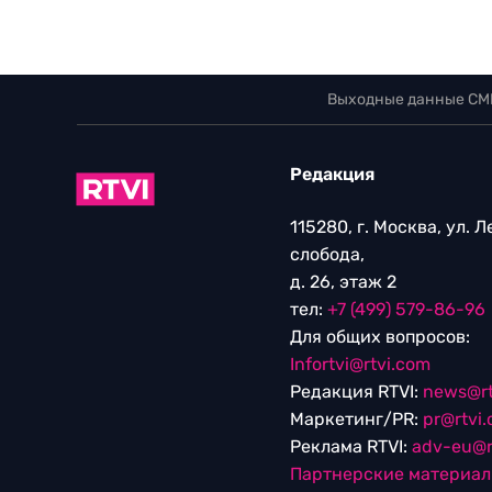
Выходные данные СМ
Редакция
115280, г. Москва, ул. 
слобода,
д. 26, этаж 2
тел:
+7 (499) 579-86-96
Для общих вопросов:
Infortvi@rtvi.com
Редакция RTVI:
news@rt
Маркетинг/PR:
pr@rtvi
Реклама RTVI:
adv-eu@r
Партнерские материа