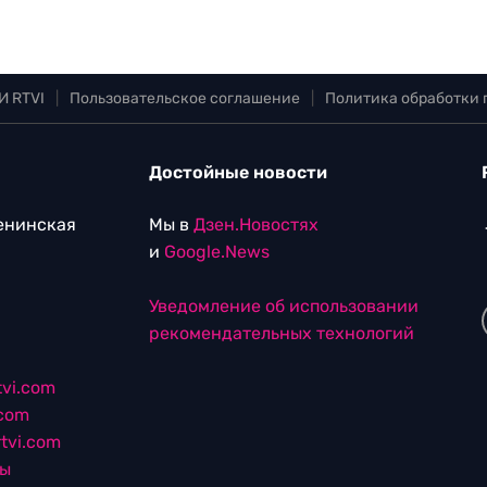
И RTVI
|
Пользовательское соглашение
|
Политика обработки
Достойные новости
Ленинская
Мы в
Дзен.Новостях
и
Google.News
Уведомление об использовании
рекомендательных технологий
vi.com
.com
tvi.com
лы