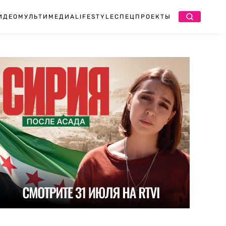
ИДЕО
МУЛЬТИМЕДИА
LIFESTYLE
СПЕЦПРОЕКТЫ