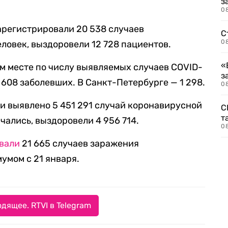
з
08
зарегистрировали 20 538 случаев
С
08
ловек, выздоровели 12 728 пациентов.
«
м месте по числу выявляемых случаев COVID-
з
2 608 заболевших. В Санкт-Петербурге — 1 298.
08
ии выявлено 5 451 291 случай коронавирусной
С
т
чались, выздоровели 4 956 714.
0
вали
21 665 случаев заражения
умом с 21 января.
дящее. RTVI в Telegram