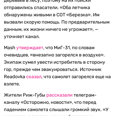
деревьев в лесу, поэтому на их поиски
отправились спасатели. «Оба летчика
обнаружены живыми в СОТ «Березка». Им
вызвали скорую помощь. По предварительным
данным, их жизни ничего не угрожает», —
уточняет канал.
Мash
утверждает
, что МиГ-31, по словам
очевидцев, «внезапно загорелся в воздухе».
Экипаж сумел увести истребитель в сторону
гор, прежде чем эвакуироваться. Источник
Readovka
сказал
, что самолет загорелся еще на
взлете.
Жители Риж-Губы
рассказали
телеграм-
каналу «Осторожно, новости», что перед
падением самолета слышали громкий звук. «У