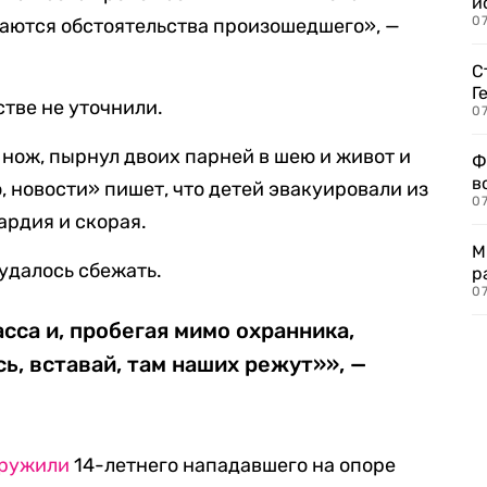
и
0
ваются обстоятельства произошедшего», —
С
Г
тве не уточнили.
07
 нож, пырнул двоих парней в шею и живот и
Ф
в
, новости» пишет, что детей эвакуировали из
07
ардия и скорая.
М
 удалось сбежать.
р
07
сса и, пробегая мимо охранника,
ь, вставай, там наших режут»», —
ружили
14-летнего нападавшего на опоре