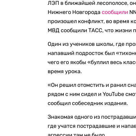
ЛЭП в ближайшей лесополосе, он
Нижнего Новгорода
сообщили
NN
произошел конфликт, во время ко
МВД сообщили ТАСС, что жизни п
Один из учеников школы, где пр
напавший подросток был «тихоне
чего его якобы «буллил весь кла
время урока.
«Он решил отомстить и ранил сн
рядом с ним сидел и YouTube смо
сообщил собеседник издания.
Знакомая одного из пострадавши
где учатся пострадавшие и напа
агрессии там не было.