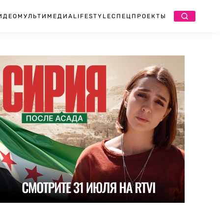
ИДЕО
МУЛЬТИМЕДИА
LIFESTYLE
СПЕЦПРОЕКТЫ