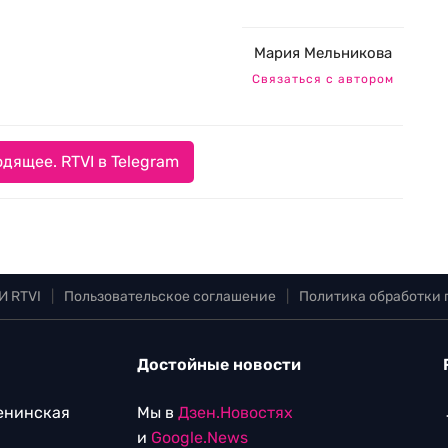
Мария Мельникова
Связаться с автором
дящее. RTVI в Telegram
И RTVI
|
Пользовательское соглашение
|
Политика обработки
Достойные новости
Ленинская
Мы в
Дзен.Новостях
и
Google.News