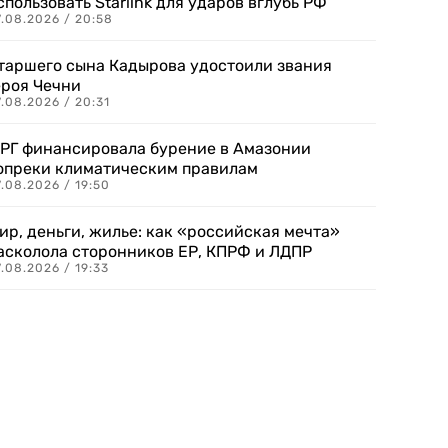
спользовать Starlink для ударов вглубь РФ
7.08.2026 / 20:58
таршего сына Кадырова удостоили звания
ероя Чечни
.08.2026 / 20:31
РГ финансировала бурение в Амазонии
опреки климатическим правилам
.08.2026 / 19:50
ир, деньги, жилье: как «российская мечта»
асколола сторонников ЕР, КПРФ и ЛДПР
.08.2026 / 19:33