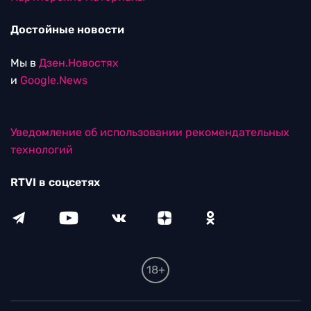
Достойные новости
Мы в
Дзен.Новостях
и
Google.News
Уведомление об использовании рекомендательных
технологий
RTVI в соцсетях
18+