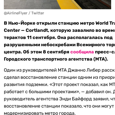
@AirlineFlyer / Twitter
В Нью-Йорке открыли станцию метро World Tr
Center — Cortlandt, которую завалило во врем
терактов 11 сентября. Она располагалась под
разрушенными небоскребами Всемирного тор
центра. Об этом 8 сентября
сообщила
пресс-с
Городского транспортного агентства (MTA).
Один из руководителей MTA Джанно Либер расска
сделал восстановление станции одним из приор
развития подземки. «Этот проект показал, как M
работает с большими проектами», — добавил он. 
руководитель агентства Энди Байфорд заявил, ч
восстановление станции показало, что они могут
модернизировать метро города.