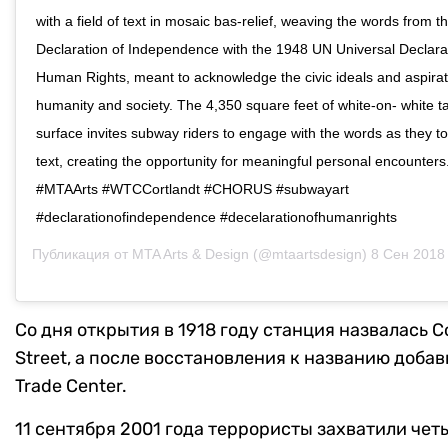
with a field of text in mosaic bas-relief, weaving the words from 
Declaration of Independence with the 1948 UN Universal Declarat
Human Rights, meant to acknowledge the civic ideals and aspirat
humanity and society. The 4,350 square feet of white-on- white ta
surface invites subway riders to engage with the words as they t
text, creating the opportunity for meaningful personal encounters.
#MTAArts #WTCCortlandt #CHORUS #subwayart
#declarationofindependence #decelarationofhumanrights
Публикация от
MTA Arts & Design
(@mtaartsdesign)
8 Сен 2018 в
Со дня открытия в 1918 году станция назвалась Co
Street, а после восстановления к названию добав
Trade Center.
11 сентября 2001 года террористы захватили чет