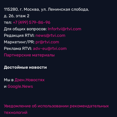
115280, г. Москва, ул. Ленинская слобода,
д. 26, этаж 2
тел:
+7 (499) 579-86-96
Для общих вопросов:
Infortvi@rtvi.com
Редакция RTVI:
news@rtvi.com
Маркетинг/PR:
pr@rtvi.com
Реклама RTVI:
adv-eu@rtvi.com
Партнерские материалы
Достойные новости
Мы в
Дзен.Новостях
и
Google.News
Уведомление об использовании рекомендательных
технологий