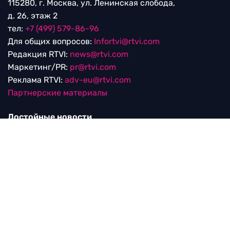
115280, г. Москва, ул. Ленинская слобода,
д. 26, этаж 2
тел:
+7 (499) 579-86-96
Для общих вопросов:
Infortvi@rtvi.com
Редакция RTVI:
news@rtvi.com
Маркетинг/PR:
pr@rtvi.com
Реклама RTVI:
adv-eu@rtvi.com
Партнерские материалы
Достойные новости
Мы в
Дзен.Новостях
и
Google.News
Уведомление об использовании рекомендательных
технологий
RTVI в соцсетях