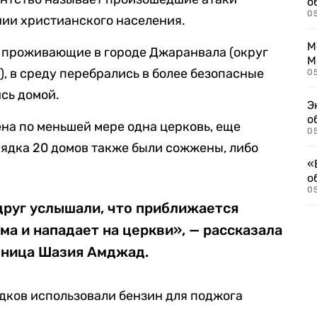
о
0
нии христианского населения.
М
, проживающие в городе Джаранвала (округ
М
 в среду перебрались в более безопасные
05
ись домой.
Э
о
на по меньшей мере одна церковь, еще
05
ядка 20 домов также были сожжены, либо
«
о
05
друг услышали, что приближается
ма и нападает на церкви», — рассказала
ьница Шазия Амджад.
ядков использовали бензин для поджога