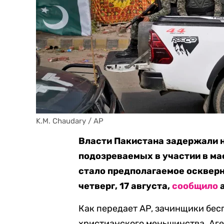
K.M. Chaudary / AP
Власти Пакистана задержали н
подозреваемых в участии в ма
стало предполагаемое оскверн
четверг, 17 августа,
сообщило
а
Как передает AP, зачинщики бес
христианского меньшинства. Аг