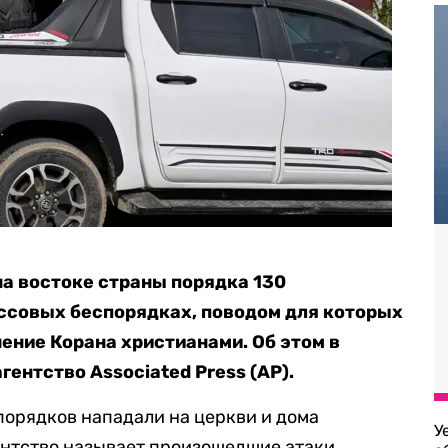
а востоке страны порядка 130
ссовых беспорядках, поводом для которых
ение Корана христианами. Об этом
в
гентство Associated Press (AP).
порядков нападали на церкви и дома
У
ентство называет произошедшие атаки