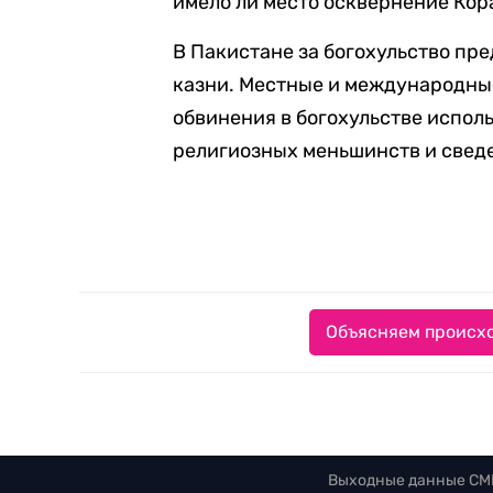
имело ли место осквернение Кор
В Пакистане за богохульство пр
казни. Местные и международны
обвинения в богохульстве испол
религиозных меньшинств и сведе
Объясняем происхо
Выходные данные СМ