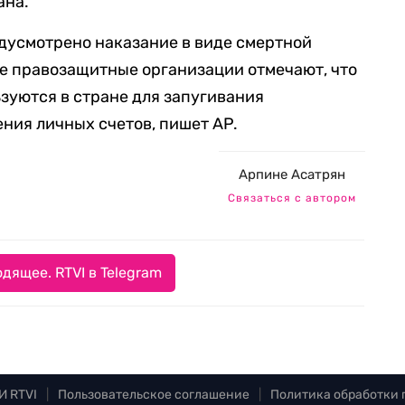
ана.
едусмотрено наказание в виде смертной
е правозащитные организации отмечают, что
ьзуются в стране для запугивания
ния личных счетов, пишет AP.
Арпине Асатрян
Связаться с автором
дящее. RTVI в Telegram
И RTVI
|
Пользовательское соглашение
|
Политика обработки