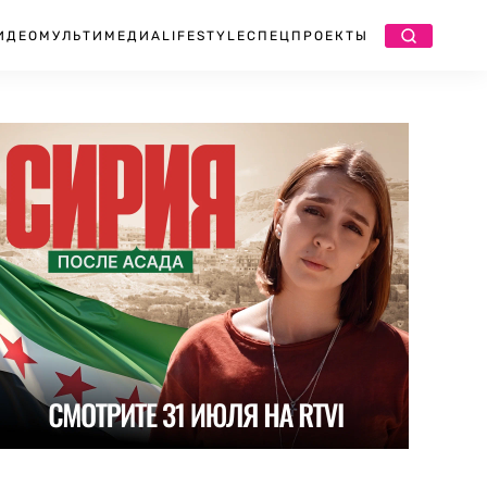
ИДЕО
МУЛЬТИМЕДИА
LIFESTYLE
СПЕЦПРОЕКТЫ