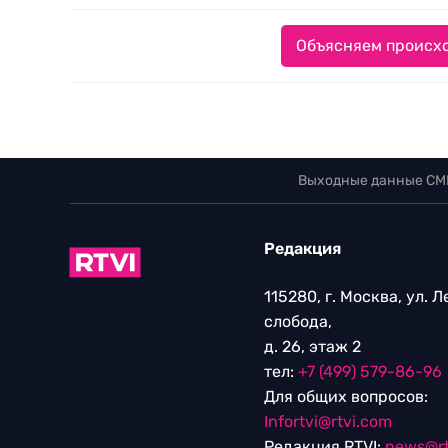
Объясняем происхо
Выходные данные СМ
Редакция
115280, г. Москва, ул. 
слобода,
д. 26, этаж 2
тел:
+7 (499) 579-86-96
Для общих вопросов:
Infortvi@rtvi.com
Редакция RTVI:
news@rt