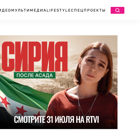
ИДЕО
МУЛЬТИМЕДИА
LIFESTYLE
СПЕЦПРОЕКТЫ