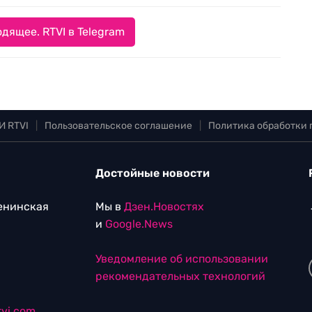
дящее. RTVI в Telegram
И RTVI
|
Пользовательское соглашение
|
Политика обработки
Достойные новости
Ленинская
Мы в
Дзен.Новостях
и
Google.News
Уведомление об использовании
рекомендательных технологий
vi.com