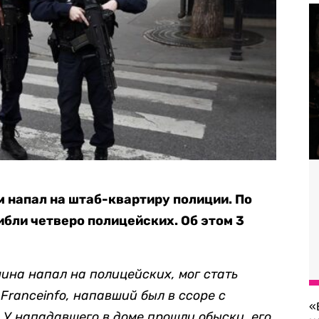
 напал на штаб-квартиру полиции. По
бли четверо полицейских. Об этом 3
ина напал на полицейских, мог стать
Franceinfo, напавший был в ссоре с
«
 У нападавшего в доме прошли обыски, его