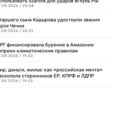
спользовать Starlink для ударов вглубь РФ
7.08.2026 / 20:58
таршего сына Кадырова удостоили звания
ероя Чечни
.08.2026 / 20:31
РГ финансировала бурение в Амазонии
опреки климатическим правилам
.08.2026 / 19:50
ир, деньги, жилье: как «российская мечта»
асколола сторонников ЕР, КПРФ и ЛДПР
.08.2026 / 19:33